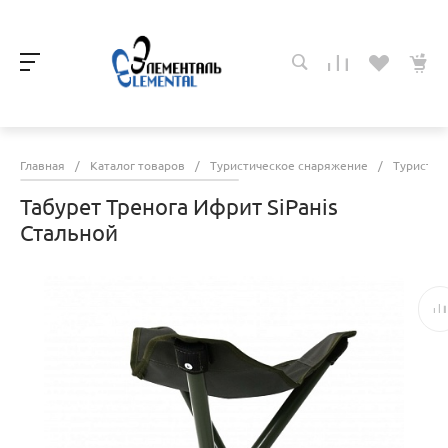
Главная
/
Каталог товаров
/
Туристическое снаряжение
/
Туристич
Табурет Тренога Ифрит SiРанis
Стальной