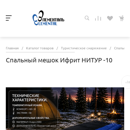
Главная
/
Каталог товаров
/
Туристическое снаряжение
/
Спальны
Спальный мешок Ифрит НИТУР -10