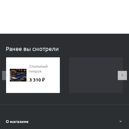
Ранее вы смотрели
Спальный
мешок
Ифрит
3 310 ₽
НИТУР -10
О магазине