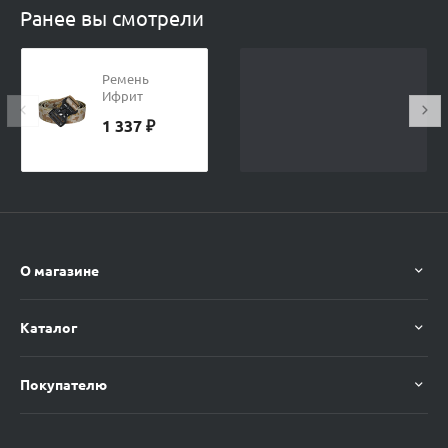
Ранее вы смотрели
Ремень
Ифрит
Тактик
1 337 ₽
explorer
Светлый
камуфляж
О магазине
Каталог
Покупателю