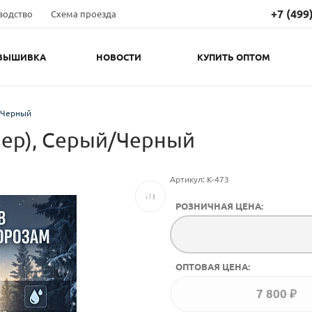
+7 (499
водство
Схема проезда
ВЫШИВКА
НОВОСТИ
КУПИТЬ ОПТОМ
+7 (499) 
Оптовый о
top@e-sapog
/Черный
+7 (977) 
зер), Серый/Черный
Розничный 
obuv2012@y
Артикул:
К-473
РОЗНИЧНАЯ ЦЕНА:
ОПТОВАЯ ЦЕНА:
7 800 ₽