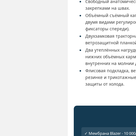
Свободный анатомичес
закрепками на швах.
Объёмный съёмный кап
двумя видами регулиров
фиксаторы спереди).
Двухзамковая тракторн
ветрозащитной планко
Два утеплённых нагруд
нижних объёмных карма
внутренних на молнии 
Флисовая подкладка, в
резинке и трикотажны
защиты от холода.
✓ Мембрана Blazer - 10 000