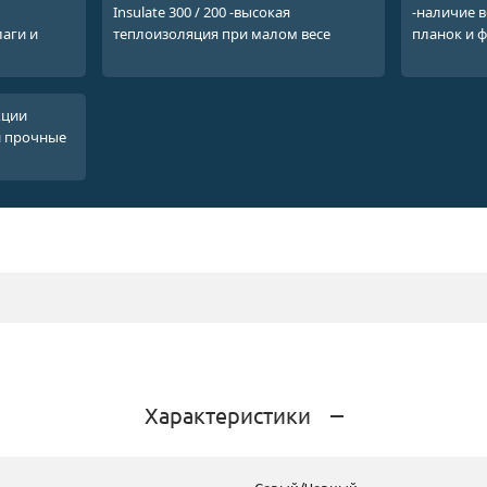
Insulate 300 / 200 -высокая
-наличие 
аги и
теплоизоляция при малом весе
планок и 
кции
и прочные
Характеристики