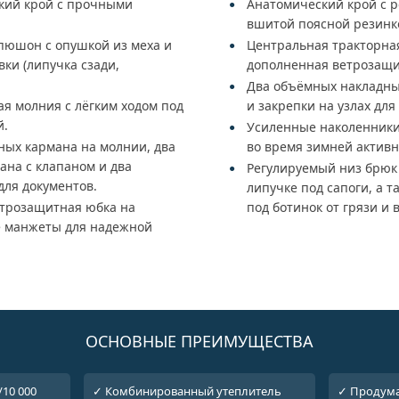
кий крой с прочными
Анатомический крой с 
вшитой поясной резинк
юшон с опушкой из меха и
Центральная тракторная
ки (липучка сзади,
дополненная ветрозащи
Два объёмных накладны
ая молния с лёгким ходом под
и закрепки на узлах дл
й.
Усиленные наколенники
ных кармана на молнии, два
во время зимней активн
на с клапаном и два
Регулируемый низ брюк
для документов.
липучке под сапоги, а 
етрозащитная юбка на
под ботинок от грязи и 
е манжеты для надежной
ОСНОВНЫЕ ПРЕИМУЩЕСТВА
/10 000
✓ Комбинированный утеплитель
✓ Продума