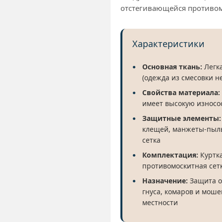
отстегивающейся противом
Характеристики
Основная ткань:
Легка
(одежда из смесовки н
Свойства материала:
имеет высокую износос
Защитные элементы:
клещей, манжеты-пыль
сетка
Комплектация:
Куртка
противомоскитная сет
Назначение:
Защита о
гнуса, комаров и моше
местности