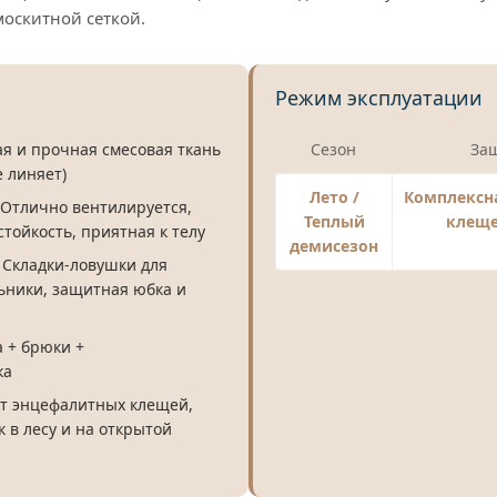
оскитной сеткой.
Режим эксплуатации
я и прочная смесовая ткань
Сезон
За
е линяет)
Лето /
Комплексна
Отлично вентилируется,
Теплый
клеще
тойкость, приятная к телу
демисезон
Складки-ловушки для
ники, защитная юбка и
 + брюки +
ка
т энцефалитных клещей,
к в лесу и на открытой