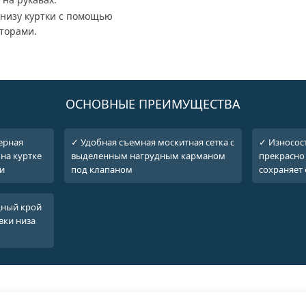
 низу куртки с помощью
аторами.
ОСНОВНЫЕ ПРЕИМУЩЕСТВА
ерная
✓ Удобная съемная москитная сетка с
✓ Износост
на куртке
выделенным нагрудным карманом
прекрасно 
и
под клапаном
сохраняет
дный крой
вки низа