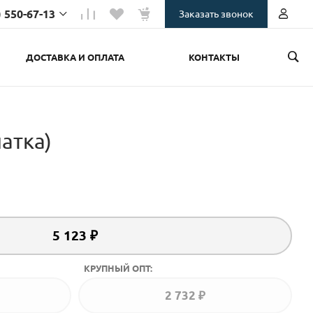
) 550-67-13
Заказать звонок
ДОСТАВКА И ОПЛАТА
КОНТАКТЫ
550-67-13
тдел
.ru
101-25-03
атка)
отдел
a.ru
5 123 ₽
КРУПНЫЙ ОПТ:
2 732 ₽