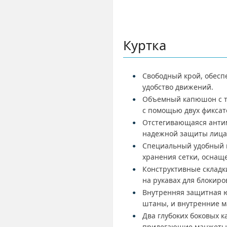
Куртка
Свободный крой, обес
удобство движений.
Объемный капюшон с т
с помощью двух фиксат
Отстегивающаяся антим
надежной защиты лица
Специальный удобный 
хранения сетки, оснащ
Конструктивные складк
на рукавах для блокир
Внутренняя защитная 
штаны, и внутренние 
Два глубоких боковых 
прилегающие манжеты 