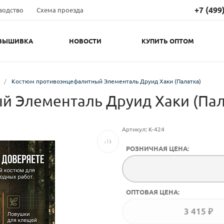
+7 (499
водство
Схема проезда
ВЫШИВКА
НОВОСТИ
КУПИТЬ ОПТОМ
+7 (499) 
Оптовый о
top@e-sapog
/
Костюм противоэнцефалитный Элементаль Друид Хаки (Палатка)
+7 (977) 
 Элементаль Друид Хаки (Пал
Розничный 
obuv2012@y
Артикул:
К-424
РОЗНИЧНАЯ ЦЕНА:
ОПТОВАЯ ЦЕНА:
3 415 ₽