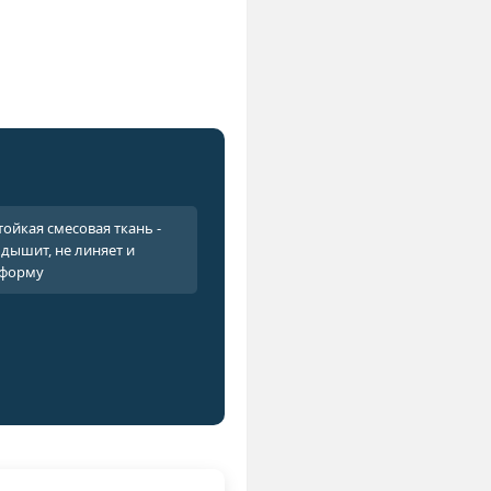
ойкая смесовая ткань -
дышит, не линяет и
 форму