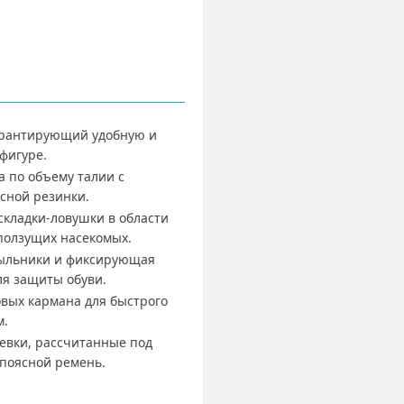
арантирующий удобную и
фигуре.
 по объему талии с
сной резинки.
складки-ловушки в области
ползущих насекомых.
ыльники и фиксирующая
ля защиты обуви.
вых кармана для быстрого
м.
вки, рассчитанные под
 поясной ремень.