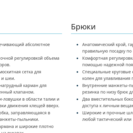
Брюки
печивающий абсолютное
Анатомический крой, г
правильную посадку по 
очной регулировкой объема
Комфортная регулировка
оров.
помощью надежной поя
оскитная сетка для
Специальные круговые 
 и шеи.
колен для улавливания 
нагрудный карман для
Внутренние манжеты-п
енный клапаном.
резинка по низу брюк д
и-ловушки в области талии и
Два вместительных боко
овки движения клещей вверх.
доступа к личным веща
юбка, заправляющаяся в
Широкие и прочные шле
манжеты-пыльники.
любой тактический или
кармана и широкие плотно
на рукавах.