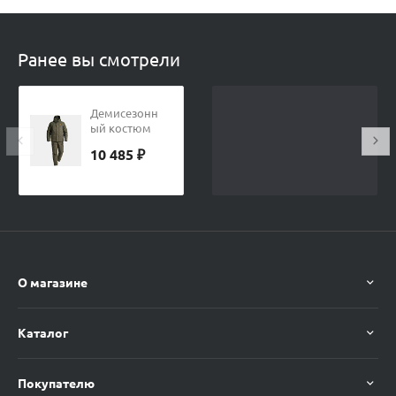
Ранее вы смотрели
Демисезонн
ый костюм
Варлок-4
10 485 ₽
(Токио/
Исландия),
Хаки
О магазине
Каталог
Покупателю