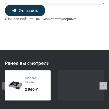
Отправить
Отзывов ещё нет – ваш может стать первым
Ранее вы смотрели
Газовая
плита
портативная
2 960 ₽
KERAMIK
GURU